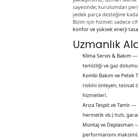
sayesinde; kurulumdan periy
yedek parça desteğine kadar 
Bizim için hizmet; sadece ci
konfor ve yüksek enerji tas
Uzmanlık Al
Klima Servis & Bakım
— E
temizliği ve gaz dolumu
Kombi Bakım ve Petek T
riskini önleyen, tesisa
hizmetleri.
Arıza Tespit ve Tamir
— T
hermetik vb.) hızlı, gar
Montaj ve Deplasman
—
performansını maksimi