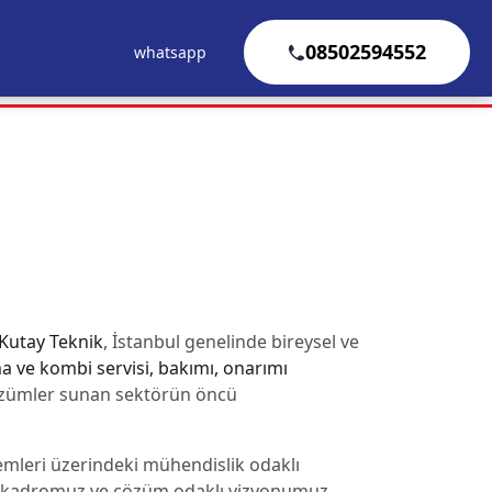
08502594552
whatsapp
Kutay Teknik
, İstanbul genelinde bireysel ve
a ve kombi servisi, bakımı, onarımı
özümler sunan sektörün öncü
temleri üzerindeki mühendislik odaklı
k kadromuz ve çözüm odaklı vizyonumuz