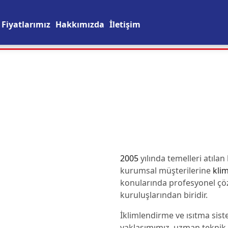
Fiyatlarımız
Hakkımızda
İletişim
2005
yılında temelleri atılan
kurumsal müşterilerine
klim
konularında profesyonel ç
kuruluşlarından biridir.
İklimlendirme ve ısıtma sis
yaklaşımımız, uzman tekni