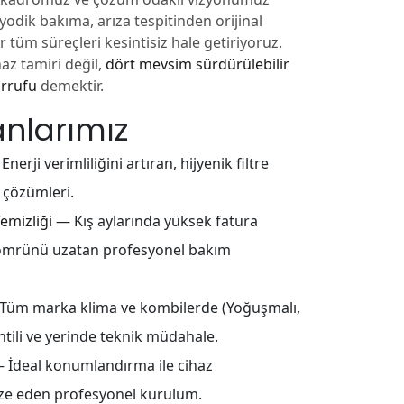
odik bakıma, arıza tespitinden orijinal
tüm süreçleri kesintisiz hale getiriyoruz.
haz tamiri değil,
dört mevsim sürdürülebilir
arrufu
demektir.
anlarımız
nerji verimliliğini artıran, hijyenik filtre
 çözümleri.
emizliği
— Kış aylarında yüksek fatura
t ömrünü uzatan profesyonel bakım
üm marka klima ve kombilerde (Yoğuşmalı,
antili ve yerinde teknik müdahale.
 İdeal konumlandırma ile cihaz
ze eden profesyonel kurulum.