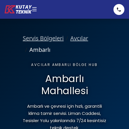
Klima
Servis Bölgeleri
Avcılar
Kombi
Klima Servisi
Ambarlı
AVCILAR AMBARLI BÖLGE HUB
Hizmetler
Klima Bakımı
Kombi Servisi
Ambarlı
Mahallesi
Fiyatlarımız
Klima Tamiri
Kombi Bakımı
Hizmetler
Ambarlı ve çevresi için hızlı, garantili
Hakkımızda
klima tamir servisi. Liman Caddesi,
Klima Montajı
Kombi Tamiri
Tesisler Yolu yakınlarında 7/24 kesintisiz
teknik destek.