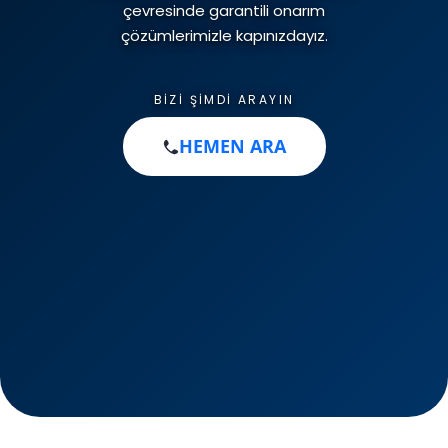
çevresinde garantili onarım
İletişim
Klima Gaz Dolumu
Kombi Montajı
çözümlerimizle kapınızdayız.
BIZI ŞIMDI ARAYIN
Petek Temizliği
HEMEN ARA