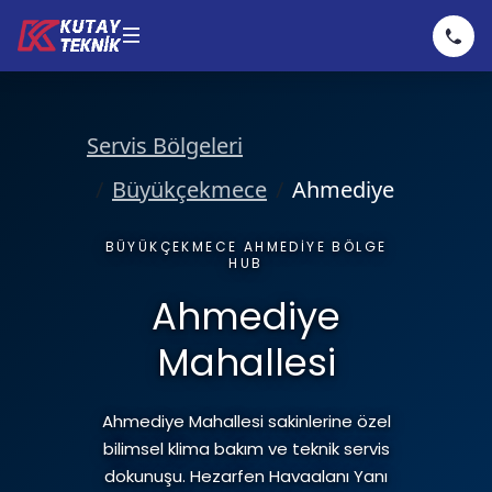
Klima
Servis Bölgeleri
Kombi
Klima Servisi
Büyükçekmece
Ahmediye
BÜYÜKÇEKMECE AHMEDIYE BÖLGE
Hizmetler
Klima Bakımı
Kombi Servisi
HUB
Ahmediye
Fiyatlarımız
Mahallesi
Klima Tamiri
Kombi Bakımı
Hizmetler
Ahmediye Mahallesi sakinlerine özel
Hakkımızda
Klima Montajı
Kombi Tamiri
bilimsel klima bakım ve teknik servis
dokunuşu. Hezarfen Havaalanı Yanı