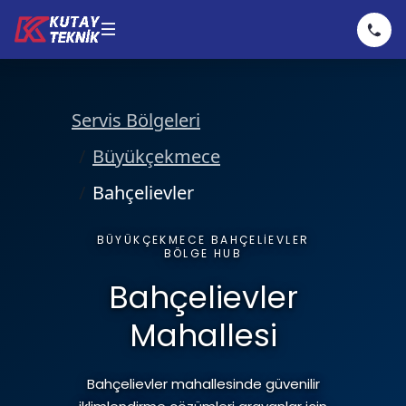
Klima
Servis Bölgeleri
Kombi
Klima Servisi
Büyükçekmece
Bahçelievler
Hizmetler
Klima Bakımı
Kombi Servisi
BÜYÜKÇEKMECE BAHÇELIEVLER
BÖLGE HUB
Bahçelievler
Fiyatlarımız
Klima Tamiri
Kombi Bakımı
Hizmetler
Mahallesi
Hakkımızda
Klima Montajı
Kombi Tamiri
Bahçelievler mahallesinde güvenilir