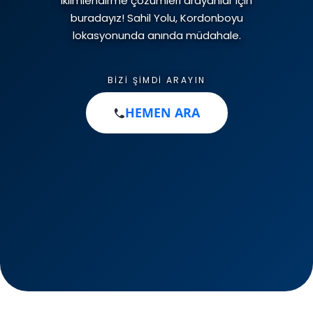
iklimlendirme çözümleri arayanlar için
İletişim
buradayız! Sahil Yolu, Kordonboyu
Klima Gaz Dolumu
Kombi Montajı
lokasyonunda anında müdahale.
Petek Temizliği
BIZI ŞIMDI ARAYIN
HEMEN ARA