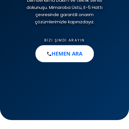
bilimsel klima bakım ve teknik servis
İletişim
dokunuşu. Mimaroba Üstü, E-5 Hattı
Klima Gaz Dolumu
Kombi Montajı
çevresinde garantili onarım
çözümlerimizle kapınızdayız.
Petek Temizliği
BIZI ŞIMDI ARAYIN
HEMEN ARA