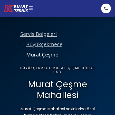
Klima
Servis Bölgeleri
Kombi
Klima Servisi
Büyükçekmece
Murat Çeşme
Hizmetler
Klima Bakımı
Kombi Servisi
BÜYÜKÇEKMECE MURAT ÇEŞME BÖLGE
HUB
Murat Çeşme
Fiyatlarımız
Klima Tamiri
Kombi Bakımı
Hizmetler
Mahallesi
Hakkımızda
Klima Montajı
Kombi Tamiri
Murat Çeşme Mahallesi sakinlerine özel