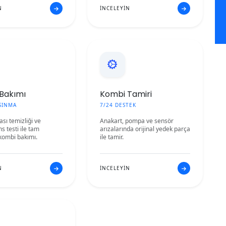
N
İNCELEYİN
Bakımı
Kombi Tamiri
ISINMA
7/24 DESTEK
sı temizliği ve
Anakart, pompa ve sensör
s testi ile tam
arızalarında orijinal yedek parça
kombi bakımı.
ile tamir.
N
İNCELEYİN