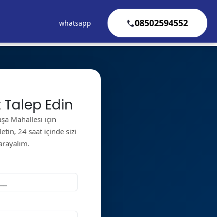
08502594552
whatsapp
 Talep Edin
şa Mahallesi için
tin, 24 saat içinde sizi
arayalım.