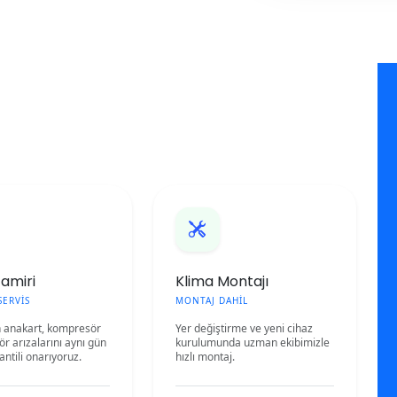
Tamiri
Klima Montajı
SERVİS
MONTAJ DAHİL
n anakart, kompresör
Yer değiştirme ve yeni cihaz
r arızalarını aynı gün
kurulumunda uzman ekibimizle
antili onarıyoruz.
hızlı montaj.