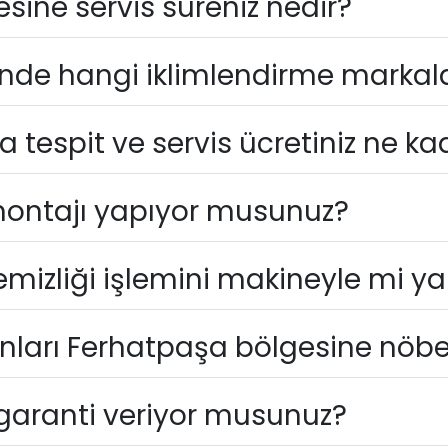
ine servis süreniz nedir?
nde hangi iklimlendirme markal
a tespit ve servis ücretiniz ne ka
montajı yapıyor musunuz?
mizliği işlemini makineyle mi y
ları Ferhatpaşa bölgesine nöbetç
garanti veriyor musunuz?