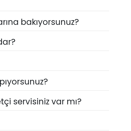
arına bakıyorsunuz?
dar?
apıyorsunuz?
i servisiniz var mı?