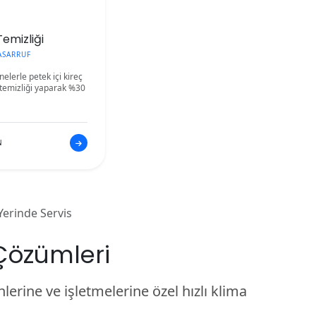
emizliği
ASARRUF
elerle petek içi kireç
temizliği yaparak %30
N
erinde Servis
Çözümleri
lerine ve işletmelerine özel hızlı klima