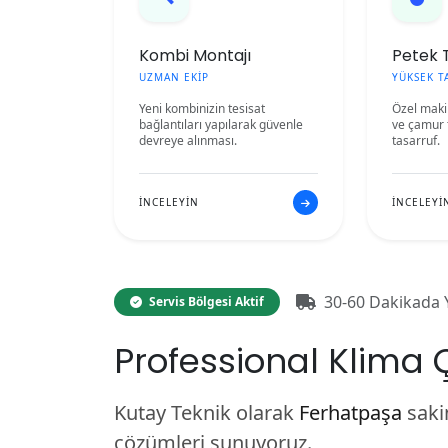
Kombi Montajı
Petek T
UZMAN EKİP
YÜKSEK T
Yeni kombinizin tesisat
Özel makin
bağlantıları yapılarak güvenle
ve çamur 
devreye alınması.
tasarruf.
İNCELEYİN
İNCELEYİ
30-60 Dakikada Y
Servis Bölgesi Aktif
Professional Klima 
Kutay Teknik olarak
Ferhatpaşa
sakin
çözümleri sunuyoruz.