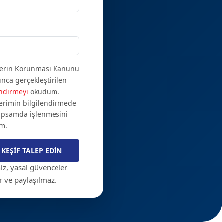
ilerin Korunması Kanunu
ınca gerçekleştirilen
endirmeyi
okudum.
ilerimin bilgilendirmede
kapsamda işlenmesini
im.
iniz, yasal güvenceler
r ve paylaşılmaz.