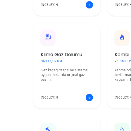
İNCELEYİN
İNCELEYİ
Klima Gaz Dolumu
Kombi 
HIZLI ÇÖZÜM
VERİMLİ 
Gaz kaçağı tespiti ve sisteme
Yanma oda
uygun miktarda orijinal gaz
performan
basımı.
kapsamlı 
İNCELEYİN
İNCELEYİ