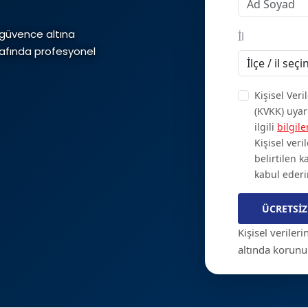
 güvence altına
İl
rafında profesyonel
Kişisel Ver
(KVKK) uyar
ilgili
bilgil
Kişisel ver
belirtilen 
kabul eder
Kişisel veriler
altında korunu