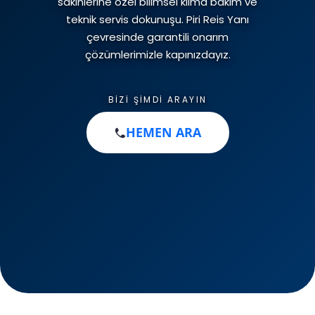
sakinlerine özel bilimsel klima bakım ve
İletişim
teknik servis dokunuşu. Piri Reis Yanı
Klima Gaz Dolumu
Kombi Montajı
çevresinde garantili onarım
çözümlerimizle kapınızdayız.
Petek Temizliği
BIZI ŞIMDI ARAYIN
HEMEN ARA