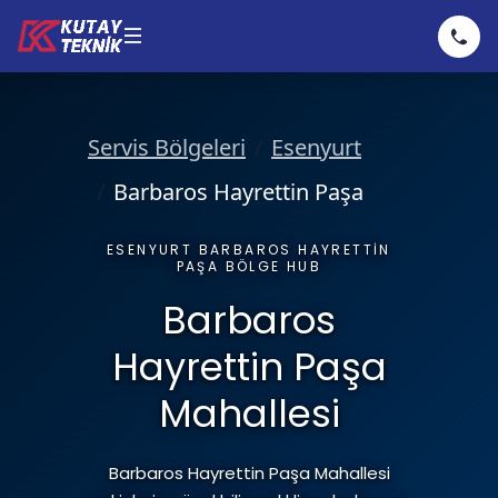
Klima
Servis Bölgeleri
Esenyurt
Kombi
Klima Servisi
Barbaros Hayrettin Paşa
ESENYURT BARBAROS HAYRETTIN
Hizmetler
Klima Bakımı
Kombi Servisi
PAŞA BÖLGE HUB
Barbaros
Fiyatlarımız
Hayrettin Paşa
Klima Tamiri
Kombi Bakımı
Hizmetler
Mahallesi
Hakkımızda
Klima Montajı
Kombi Tamiri
Barbaros Hayrettin Paşa Mahallesi