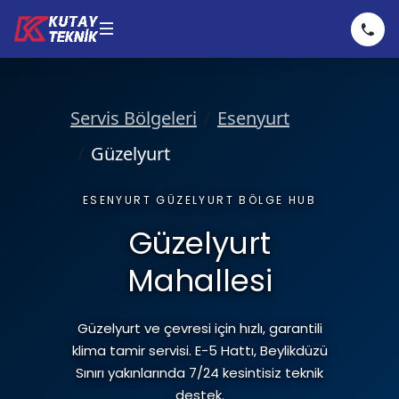
Klima
Servis Bölgeleri
Esenyurt
Kombi
Klima Servisi
Güzelyurt
ESENYURT GÜZELYURT BÖLGE HUB
Hizmetler
Klima Bakımı
Kombi Servisi
Güzelyurt
Mahallesi
Fiyatlarımız
Klima Tamiri
Kombi Bakımı
Hizmetler
Güzelyurt ve çevresi için hızlı, garantili
Hakkımızda
klima tamir servisi. E-5 Hattı, Beylikdüzü
Klima Montajı
Kombi Tamiri
Sınırı yakınlarında 7/24 kesintisiz teknik
destek.